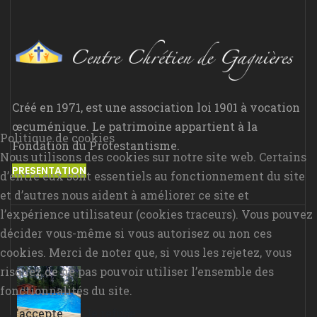
Créé en 1971, est une association loi 1901 à vocation
œcuménique. Le patrimoine appartient à la
Politique de cookies
Fondation du Protestantisme.
Nous utilisons des cookies sur notre site web. Certains
PRESENTATION
d’entre eux sont essentiels au fonctionnement du site
et d’autres nous aident à améliorer ce site et
l’expérience utilisateur (cookies traceurs). Vous pouvez
décider vous-même si vous autorisez ou non ces
cookies. Merci de noter que, si vous les rejetez, vous
risquez de ne pas pouvoir utiliser l’ensemble des
fonctionnalités du site.
J'accepte
Je refuse